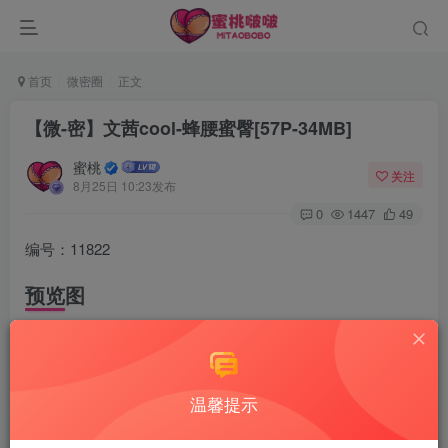
首页
微密圈
正文
【微-密】文茜cool-蜂腰蜜臀[57P-34MB]
蜜桃
关注
8月25日 10:23发布
0
1447
49
编号：11822
预览图
温馨提示