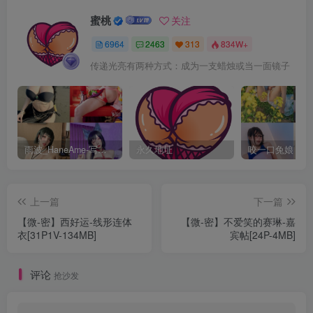
蜜桃
关注
6964
2463
313
834W+
传递光亮有两种方式：成为一支蜡烛或当一面镜子
雨波_HaneAme-写真套图合集【持续更新中】
永久地址
上一篇
下一篇
【微-密】西好运-线形连体
【微-密】不爱笑的赛琳-嘉
衣[31P1V-134MB]
宾帖[24P-4MB]
评论
抢沙发