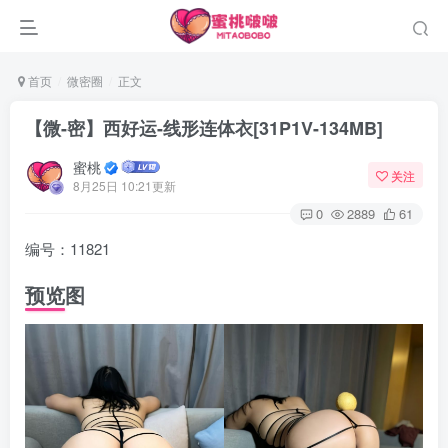
首页
微密圈
正文
【微-密】西好运-线形连体衣[31P1V-134MB]
蜜桃
关注
8月25日 10:21更新
0
2889
61
编号：11821
预览图