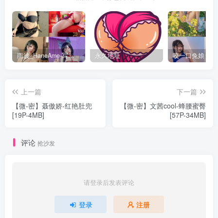
雨波_HaneAme-写真套图合集【持续更新中】
永久地址
上一篇
下一篇
【微-密】聂傲娇-红艳肚兜
【微-密】文茜cool-蜂腰蜜臀
[19P-4MB]
[57P-34MB]
评论
抢沙发
请登录后发表评论
登录
注册