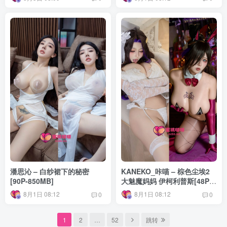
潘思沁 – 白纱裙下的秘密
KANEKO_咔喵 – 棕色尘埃2
[90P-850MB]
大魅魔妈妈 伊柯利普斯[48P-
93MB]
8月1日 08:12
8月1日 08:12
0
0
1
2
…
52
跳转