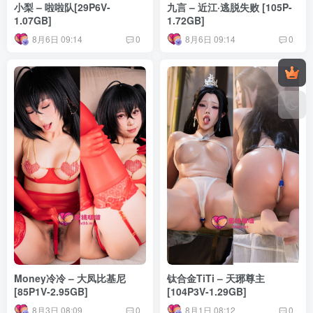
小梨 – 啦啦队[29P6V-
九言 – 近江·逃脱失败 [105P-
1.07GB]
1.72GB]
8月6日 09:14
8月6日 09:14
0
0
Money冷冷 – 大凤比基尼
钛合金TiTi – 天琊尊主
[85P1V-2.95GB]
[104P3V-1.29GB]
8月3日 08:09
8月1日 08:12
0
0