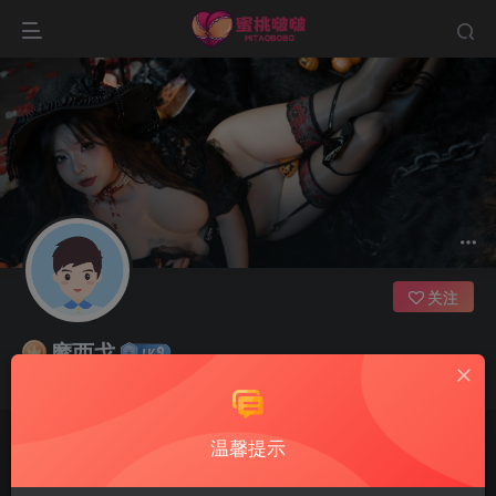
关注
摩西戈
没有什么过不去，只是再也回不去
温馨提示
文章
0
收藏
0
评论
4