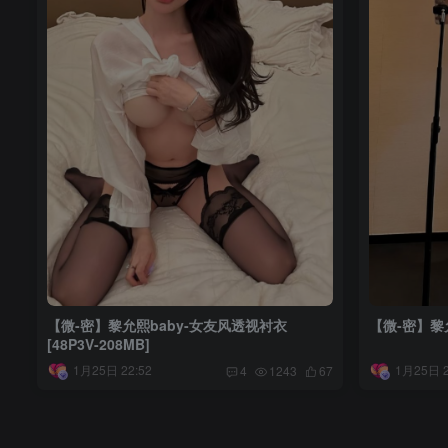
【微-密】黎允熙baby-女友风透视衬衣
【微-密】黎允熙
[48P3V-208MB]
1月25日 22:52
1月25日 2
4
1243
67