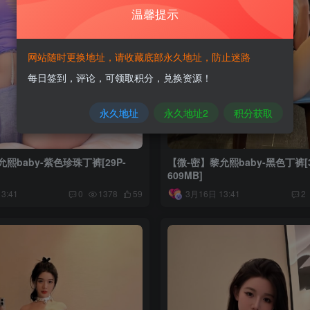
温馨提示
网站随时更换地址，请收藏底部永久地址，防止迷路
每日签到，评论，可领取积分，兑换资源！
永久地址
永久地址2
积分获取
熙baby-紫色珍珠丁裤[29P-
【微-密】黎允熙baby-黑色丁裤[3
609MB]
3:41
3月16日 13:41
0
1378
59
2