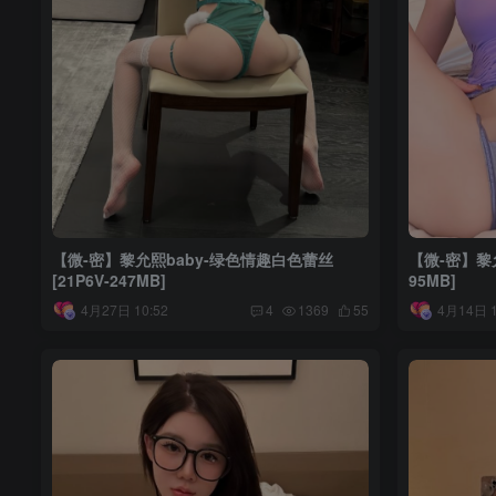
【微-密】黎允熙baby-绿色情趣白色蕾丝
【微-密】黎允
[21P6V-247MB]
95MB]
4月27日 10:52
4月14日 1
4
1369
55