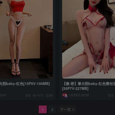
baby-红色[15P5V-100MB]
【微-密】黎允熙baby-红色蕾丝
[55P7V-227MB]
2:41
1月25日 22:30
2
1111
50
2
1
2
下一页