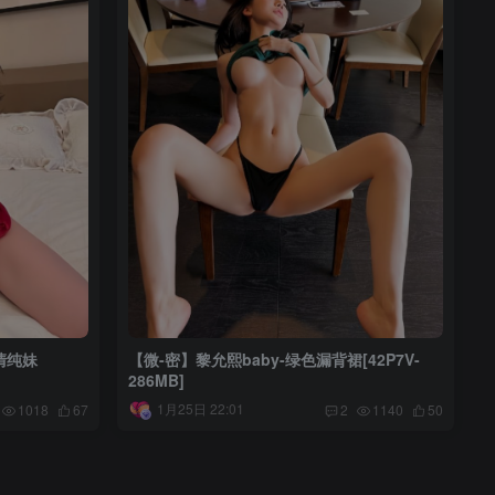
清纯妹
【微-密】黎允熙baby-绿色漏背裙[42P7V-
286MB]
1月25日 22:01
1018
67
2
1140
50