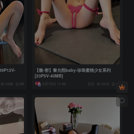
9P12V-
【微-密】黎允熙baby-珍珠蜜桃少女系列
[23P5V-40MB]
2月15日 11:45
1436
69
2
1412
63