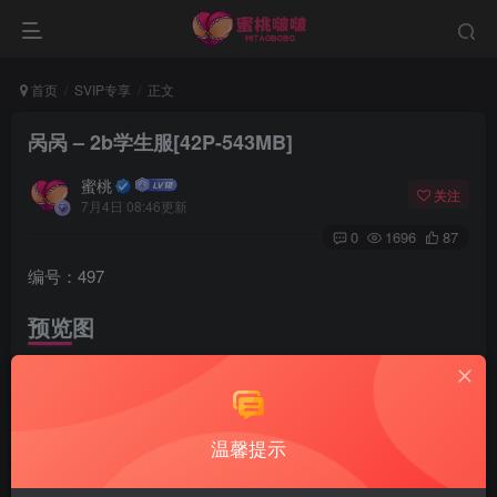
首页
SVIP专享
正文
呙呙 – 2b学生服[42P-543MB]
蜜桃
关注
7月4日 08:46更新
0
1696
87
编号：497
预览图
温馨提示