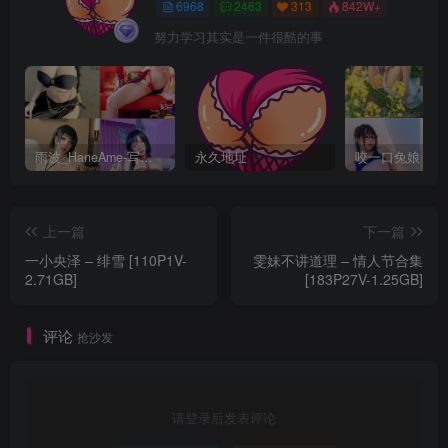
6968
2463
313
842W+
努力学习其实是一件很酷的事
雨波_HaneAme-写真套图合集【持续更新中】
永久地址
上一篇
下一篇
一小央泽 – 绯雪 [110P1V-
雯妹不讲道理 – 情人节合集
2.71GB]
[183P27V-1.25GB]
评论
抢沙发
请登录后发表评论